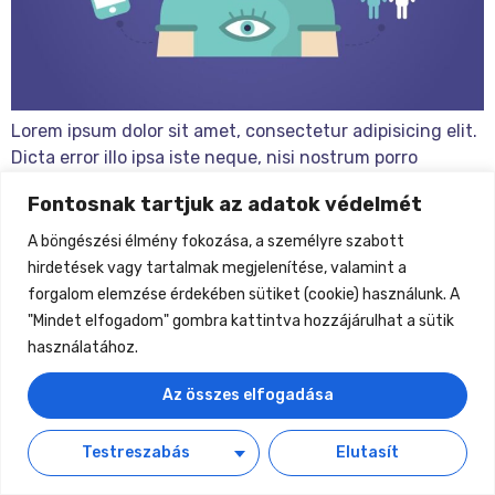
Lorem ipsum dolor sit amet, consectetur adipisicing elit.
Dicta error illo ipsa iste neque, nisi nostrum porro
quisquam unde veritatis! Aut error est fugiat laboriosam
Fontosnak tartjuk az adatok védelmét
quam qui quia rem repudiandae! Lorem ipsum dolor sit
amet, consectetur adipisicing elit. Cumque
A böngészési élmény fokozása, a személyre szabott
exercitationem ipsam iusto non nostrum ratione sequi
hirdetések vagy tartalmak megjelenítése, valamint a
tempore unde? Asperiores aspernatur debitis eius esse
forgalom elemzése érdekében sütiket (cookie) használunk. A
iure laudantium […]
"Mindet elfogadom" gombra kattintva hozzájárulhat a sütik
használatához.
CRM Consultancy
Az összes elfogadása
Minden jog fenntartva
Testreszabás
Elutasít