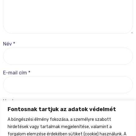
Név
*
E-mail cím
*
Honlap
Fontosnak tartjuk az adatok védelmét
A böngészési élmény fokozása, a személyre szabott
hirdetések vagy tartalmak megjelenítése, valamint a
forgalom elemzése érdekében sütiket (cookie) használunk. A
A nevem, e-mail címem, és weboldalcímem mentése a